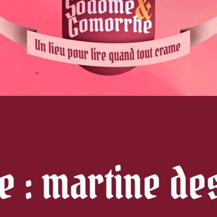
e :
martine de