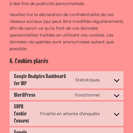
à des fins de publicité personnalisée.
Veuillez lire la déclaration de confidentialité de ces
réseaux sociaux (qui peut être modifiée régulièrement)
afin de savoir ce qu’ils font de vos données
(personnelles) traitées en utilisant ces cookies. Les
données récupérées sont anonymisées autant que
possible.
6. Cookies placés
Google Analytics Dashboard
Statistiques
for WP
Consent
to
WordPress
Fonctionnel
service
Consent
google-
to
GDPR
analytics-
service
Cookie
Finalité en attente d’enquête
Consent
dashboard-
wordpress
Consent
to
for-
service
wp
Google