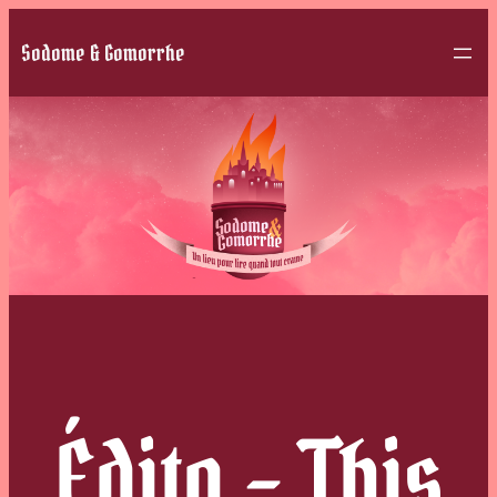
Sodome & Gomorrhe
Édito – This