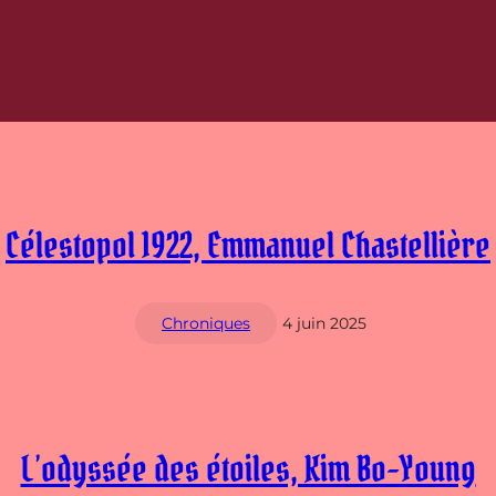
Célestopol 1922, Emmanuel Chastellière
Chroniques
4 juin 2025
L’odyssée des étoiles, Kim Bo-Young