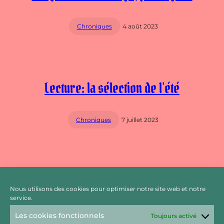
Chroniques
4 août 2023
Lecture: la sélection de l’été
Chroniques
7 juillet 2023
Trois battements, un silence – Anne
Nous utilisons des cookies pour optimiser notre site web et notre
Fakhouri
service.
Les cookies fonctionnels
Toujours activé