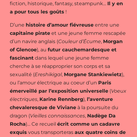
fiction, historique, fantasy, steampunk…
Il y en
a pour tous les goûts
!
D’une
histoire d’amour fiévreuse
entre une
capitaine pirate
et une jeune femme rescapée
d’un navire anglais (
Couleur d’Écume
,
Morgan
of Glencoe
), au
futur cauchemardesque et
fascinant
dans lequel une jeune femme
cherche à se réapproprier son corps et sa
sexualité (
Ereshikigal
,
Morgane Stankiewietz
),
ou l’amour électrique au coeur d’un
Paris
émerveillé par l’exposition universelle
(
Voeux
électriques
,
Karine Rennberg
),
l’aventure
chevaleresque de Viviane
à la poursuite du
dragon (
Vieilles connaissances
,
Nadège Da
Rocha
)… Ce recueil
écrit comme un cadavre
exquis
vous transporteras
aux quatre coins de