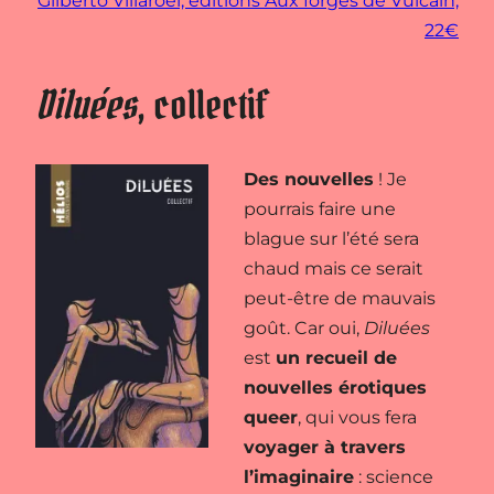
Gilberto Villaroel, éditions Aux forges de Vulcain,
22€
Diluées
, collectif
Des nouvelles
! Je
pourrais faire une
blague sur l’été sera
chaud mais ce serait
peut-être de mauvais
goût. Car oui,
Diluées
est
un recueil de
nouvelles érotiques
queer
, qui vous fera
voyager à travers
l’imaginaire
: science