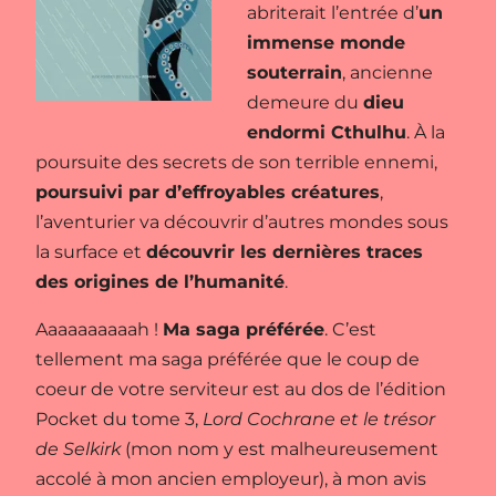
abriterait l’entrée d’
un
immense monde
souterrain
, ancienne
demeure du
dieu
endormi Cthulhu
. À la
poursuite des secrets de son terrible ennemi,
poursuivi par d’effroyables créatures
,
l’aventurier va découvrir d’autres mondes sous
la surface et
découvrir les dernières traces
des origines de l’humanité
.
Aaaaaaaaaah !
Ma saga préférée
. C’est
tellement ma saga préférée que le coup de
coeur de votre serviteur est au dos de l’édition
Pocket du tome 3,
Lord Cochrane et le trésor
de Selkirk
(mon nom y est malheureusement
accolé à mon ancien employeur), à mon avis