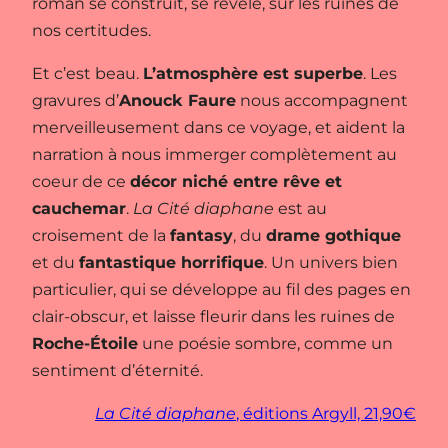
roman se construit, se révèle, sur les ruines de
nos certitudes.
Et c’est beau.
L’atmosphère est superbe
. Les
gravures d’
Anouck Faure
nous accompagnent
merveilleusement dans ce voyage, et aident la
narration à nous immerger complètement au
coeur de ce
décor niché entre rêve et
cauchemar
.
La Cité diaphane
est au
croisement de la
fantasy
, du
drame gothique
et du
fantastique horrifique
. Un univers bien
particulier, qui se développe au fil des pages en
clair-obscur, et laisse fleurir dans les ruines de
Roche-Étoile
une poésie sombre, comme un
sentiment d’éternité.
La Cité diaphane
, éditions Argyll, 21,90€