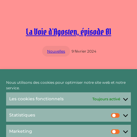
La Voie d’Agosten, épisode 01
Nouvelles
9 février 2024
Nous utilisons des cookies pour optimiser notre site web et notre
Feuilleton – Kiss the DJ – Chapitre 3
service.
Les cookies fonctionnels
Toujours activé
Nouvelles
5 septembre 2020
Statistiques
Statist
Marketing
Market