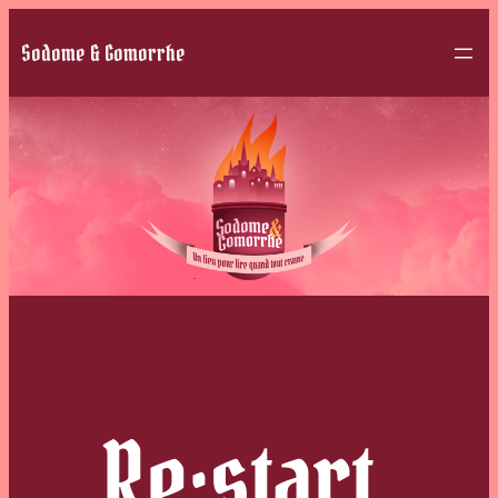
Sodome & Gomorrhe
Re:start,