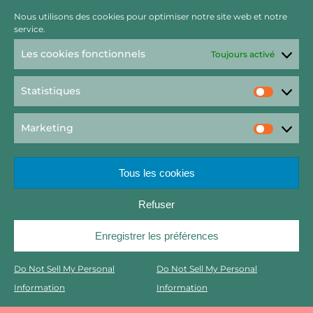
Nous utilisons des cookies pour optimiser notre site web et notre
service.
Les cookies fonctionnels
Toujours activé
Statistiques
Statist
Marketing
Market
Tous les cookies
Refuser
Rechercher
Enregistrer les préférences
Copyright 2022 – Raft by Otter // Graphisme Viktor Salamandre
Do Not Sell My Personal
Do Not Sell My Personal
2023
Information
Information