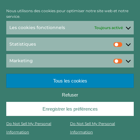
Nous utilisons des cookies pour optimiser notre site web et notre
service.
Les cookies fonctionnels
Toujours activé
Statistiques
Statist
Marketing
Market
Tous les cookies
Refuser
Rechercher
Enregistrer les préférences
Copyright 2022 – Raft by Otter // Graphisme Viktor Salamandre
Do Not Sell My Personal
Do Not Sell My Personal
2023
Information
Information