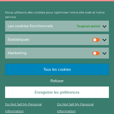
Nous utilisons des cookies pour optimiser notre site web et notre
service.
Les cookies fonctionnels
Toujours activé
Statistiques
Statist
Marketing
Market
Tous les cookies
Refuser
Rechercher
Enregistrer les préférences
Copyright 2022 – Raft by Otter // Graphisme Viktor Salamandre
Do Not Sell My Personal
Do Not Sell My Personal
2023
Information
Information