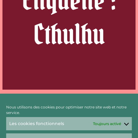
Cthulhu
Nous utilisons des cookies pour optimiser notre site web et notre
service.
Lectures du printemps : Les monstres
Les cookies fonctionnels
Toujours activé