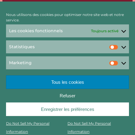
Nous utilisons des cookies pour optimiser notre site web et notre
service.
Les cookies fonctionnels
Toujours activé
Statistiques
Statist
Marketing
Market
Tous les cookies
Refuser
Rechercher
Enregistrer les préférences
Copyright 2022 – Raft by Otter // Graphisme Viktor Salamandre
Do Not Sell My Personal
Do Not Sell My Personal
2023
Information
Information