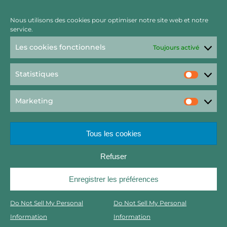
Nous utilisons des cookies pour optimiser notre site web et notre
service.
Les cookies fonctionnels
Toujours activé
Statistiques
Statist
Marketing
Market
Tous les cookies
Refuser
Rechercher
Enregistrer les préférences
Copyright 2022 – Raft by Otter // Graphisme Viktor Salamandre
Do Not Sell My Personal
Do Not Sell My Personal
2023
Information
Information