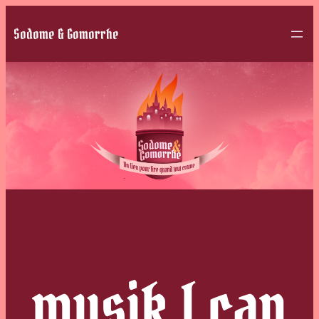
Sodome & Gomorrhe
musik I can